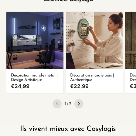
Décoration murale métal |
Décoration murale bois |
Déc
Design Artistique
Authentique
Des
Prix
€24,99
Prix
€22,99
Pr
€3
habituel
habituel
ha
de
1
/
3
Ils vivent mieux avec Cosylogis