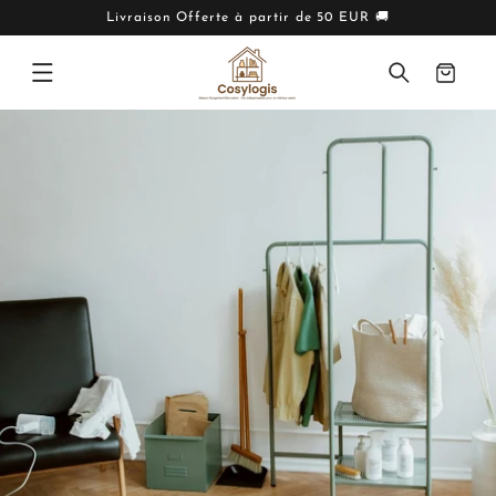
IGNORER
ET PASSER
Livraison Offerte à partir de 50 EUR 🚚
AU
CONTENU
Panier