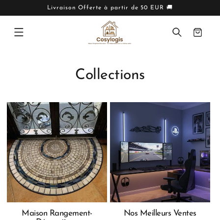
IGNORER
ET PASSER
Livraison Offerte à partir de 50 EUR 🚚
AU
CONTENU
Panier
Collections
Maison Rangement-
Nos Meilleurs Ventes